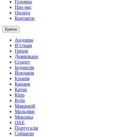
Головна
Про нас
Оплата
Контакти
Країни
Андорра
В’єтнам
Греція
Домінікана
Єгипет
Індонезія
Йорданія
Іспанія
Канари
Катар
Кіпр
Куба
Маврикій
Мальдіви
Мексика
ОАЕ
Португалія
Сейшели