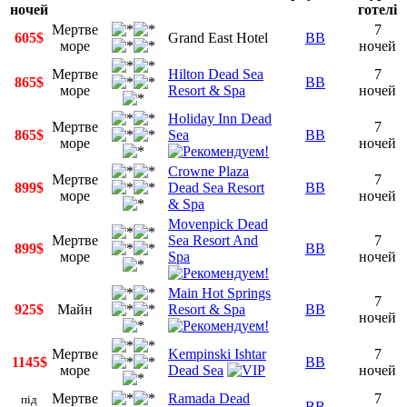
ночей
готелі
Мертве
7
605$
Grand East Hotel
BB
море
ночей
Мертве
Hilton Dead Sea
7
865$
BB
море
Resort & Spa
ночей
Holiday Inn Dead
Мертве
7
865$
Sea
BB
море
ночей
Crowne Plaza
Мертве
7
899$
Dead Sea Resort
BB
море
ночей
& Spa
Movenpick Dead
Мертве
Sea Resort And
7
899$
BB
море
Spa
ночей
Main Hot Springs
7
925$
Майн
Resort & Spa
BB
ночей
Мертве
Kempinski Ishtar
7
1145$
BB
море
Dead Sea
ночей
Мертве
Ramada Dead
7
під
BB