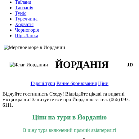
Таїланд
Танзанія
Туніс
Туреччина
Хорватія
Чорногорія
Шрі-Ланка
ЙОРДАНІЯ
JD
Гарячі тури
Раннє бронювання
Ціни
Відчуйте гостинність Сходу! Відвідайте цікаві та видатні
місця країни! Запитуйте все про Йорданію за тел. (066) 097-
6111.
Ціни на тури в Йорданію
В ціну тура включений прямий авіапереліт!