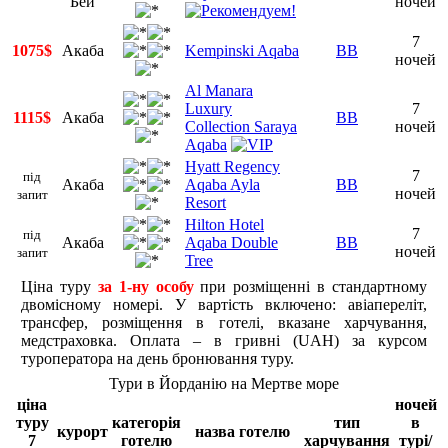
Бей
ночей
7
1075$
Акаба
Kempinski Aqaba
BB
ночей
Al Manara
Luxury
7
1115$
Акаба
BB
Collection Saraya
ночей
Aqaba
Hyatt Regency
7
під
Акаба
Aqaba Ayla
BB
ночей
запит
Resort
Hilton Hotel
7
під
Акаба
Aqaba Double
BB
ночей
запит
Tree
Ціна туру
за 1-ну особу
при розміщенні в стандартному
двомісному номері. У вартість включено: авіапереліт,
трансфер, розміщення в готелі, вказане харчування,
медстраховка. Оплата – в гривні (UAH) за курсом
туроператора на день бронювання туру.
Тури в Йорданію на Мертве море
ціна
ночей
туру
категорія
тип
в
курорт
назва готелю
7
готелю
харчування
турі/