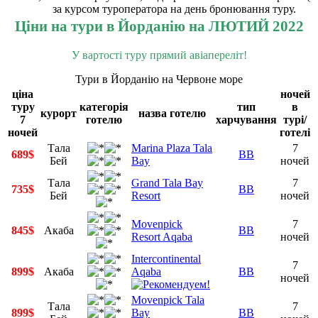
за курсом туроператора на день бронювання туру.
Ціни на тури в Йорданію на
ЛЮТИЙ 2022
У вартості туру прямий авіапереліт!
Тури в Йорданію на Червоне море
ціна
ночей
туру
категорія
тип
в
курорт
назва готелю
7
готелю
харчування
турі/
ночей
готелі
Тала
Marina Plaza Tala
7
689$
BB
Бей
Bay
ночей
Тала
Grand Tala Bay
7
735$
BB
Бей
Resort
ночей
Movenpick
7
845$
Акаба
BB
Resort Aqaba
ночей
Intercontinental
7
899$
Акаба
Aqaba
BB
ночей
Movenpick Tala
Тала
7
899$
Bay
BB