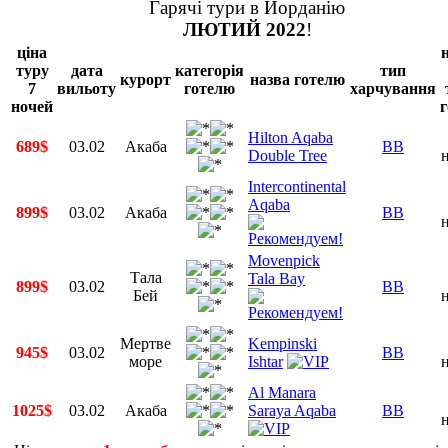
Гарячі тури в Йорданію
ЛЮТИЙ 2022
!
ціна
туру
дата
категорія
тип
курорт
назва готелю
7
вильоту
готелю
харчування
ночей
г
Hilton Aqaba
689$
03.02
Акаба
BB
Double Tree
Intercontinental
Aqaba
899$
03.02
Акаба
BB
Movenpick
Тала
Tala Bay
899$
03.02
BB
Бей
Мертве
Kempinski
945$
03.02
BB
море
Ishtar
Al Manara
1025$
03.02
Акаба
Saraya Aqaba
BB