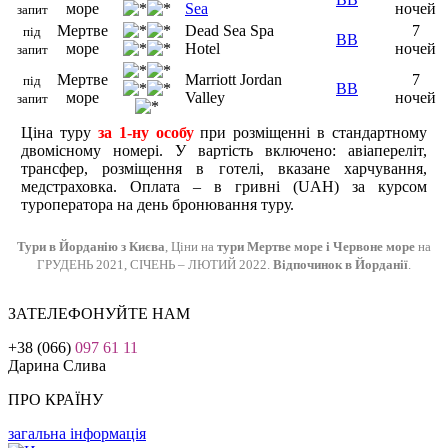
море
Sea
ночей
запит
Мертве
Dead Sea Spa
7
під
BB
море
Hotel
ночей
запит
Мертве
Marriott Jordan
7
під
BB
море
Valley
ночей
запит
Ціна туру
за 1-ну особу
при розміщенні в стандартному
двомісному номері. У вартість включено: авіапереліт,
трансфер, розміщення в готелі, вказане харчування,
медстраховка. Оплата – в гривні (UAH) за курсом
туроператора на день бронювання туру.
Тури в Йорданію з Києва
, Ціни на
тури Мертве море і Червоне море
на
ГРУДЕНЬ 2021, СІЧЕНЬ – ЛЮТИЙ 2022.
Відпочинок в Йорданії
.
ЗАТЕЛЕФОНУЙТЕ НАМ
+38 (066)
097 61 11
Дарина Слива
ПРО КРАЇНУ
загальна інформація