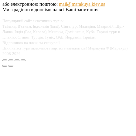
або електронною поштою:
mail@marakuya.kiev.ua
Ми з радістю відповімо на всі Ваші запитання.
Популярний сайт екзотичних турів:
Таїланд, В'єтнам, Індонезія (Балі), Сінгапур, Мальдіви, Маврикій, Шрі-
Ланка, Індія (Гоа, Керала), Мексика, Домінікана, Куба. Гарячі тури в
Іспанію, Єгипет, Турція, Туніс, ОАЕ, Йорданія, Ізраїль.
Відпочинок на пляжі та екскурсії.
Ціни на всі тури включають вартість авіаквитків! Маракуйя ® (Маракуя)
2008-2026