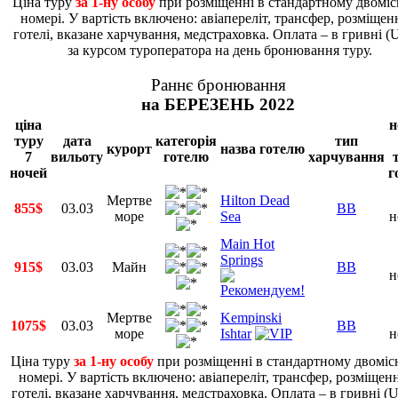
Ціна туру
за 1-ну особу
при розміщенні в стандартному двомі
номері. У вартість включено: авіапереліт, трансфер, розміщен
готелі, вказане харчування, медстраховка. Оплата – в гривні 
за курсом туроператора на день бронювання туру.
Раннє бронювання
на БЕРЕЗЕНЬ 2022
ціна
н
туру
дата
категорія
тип
курорт
назва готелю
7
вильоту
готелю
харчування
ночей
г
Мертве
Hilton Dead
855$
03.03
BB
море
Sea
н
Main Hot
Springs
915$
03.03
Майн
BB
н
Мертве
Kempinski
1075$
03.03
BB
море
Ishtar
н
Ціна туру
за 1-ну особу
при розміщенні в стандартному двомі
номері. У вартість включено: авіапереліт, трансфер, розміщен
готелі, вказане харчування, медстраховка. Оплата – в гривні 