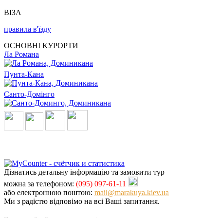
ВІЗА
правила в'їзду
ОСНОВНІ КУРОРТИ
Ла Романа
Пунта-Кана
Санто-Домінго
Дізнатись детальну інформацію та замовити тур
можна за телефоном:
(095) 097-61-11
або електронною поштою:
mail@marakuya.kiev.ua
Ми з радістю відповімо на всі Ваші запитання.