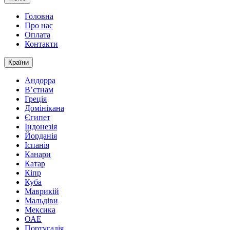
Головна
Про нас
Оплата
Контакти
Країни
Андорра
В’єтнам
Греція
Домінікана
Єгипет
Індонезія
Йорданія
Іспанія
Канари
Катар
Кіпр
Куба
Маврикій
Мальдіви
Мексика
ОАЕ
Португалія