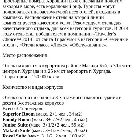
просторные номера. Хороший пляж с песчаным пологим
заходом в море, есть коралловый риф. Туристы могут
пользоваться инфраструктурой всех отелей, входящих в
комплекс. Расположение отеля на второй линии
компенсируется качеством услуг. Рекомендуем отель для
качественного отдыха, для всех категорий туристов. В 2014
году отель стал победителем в номинации «Traveller’s
Choice™ 2014» от сайта Tripadvisor в категории «Семейные
отели», «Отели класса «Люкс», «Обслуживание».
Место расположения
Отель находится в курортном районе Макади Бэй, в 30 км от
центра г. Хургада и в 25 км от аэропорта г. Хургада.
Территория – 150 000 кв. м.
Количество и виды корпусов
Отель состоит из одного 3-х этажного главного здания и
десяти 3-х этажных корпусов
Всего 325 номеров:
Superior Room
(макс. 2+1 чел., 34 м2)
Family Room
(макс. 3+1/2+2 чел., 45 м2)
Junior Suite
(макс. 3+1/2+2 чел., 55 м2)
Makadi Suite
(макс. 3+1/2+2 чел., 70 м2)
Royal Suite
(макс. 3+1/2+2 чел., 100 м2)