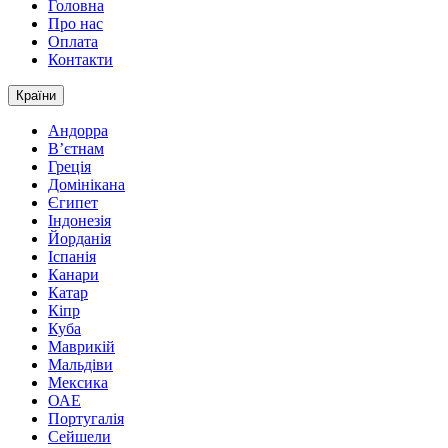
Головна
Про нас
Оплата
Контакти
Країни
Андорра
В’єтнам
Греція
Домінікана
Єгипет
Індонезія
Йорданія
Іспанія
Канари
Катар
Кіпр
Куба
Маврикій
Мальдіви
Мексика
ОАЕ
Португалія
Сейшели