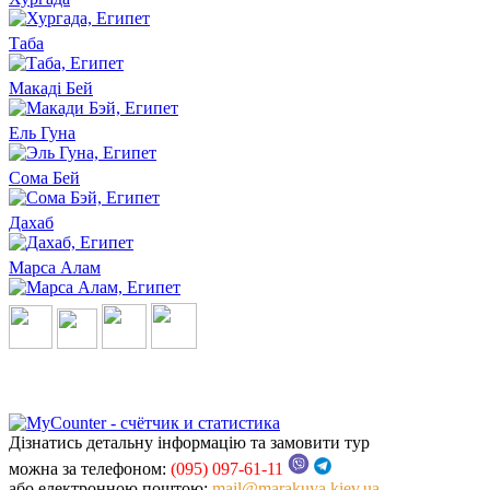
Таба
Макаді Бей
Ель Гуна
Сома Бей
Дахаб
Марса Алам
Дізнатись детальну інформацію та замовити тур
можна за телефоном:
(095) 097-61-11
або електронною поштою:
mail@marakuya.kiev.ua