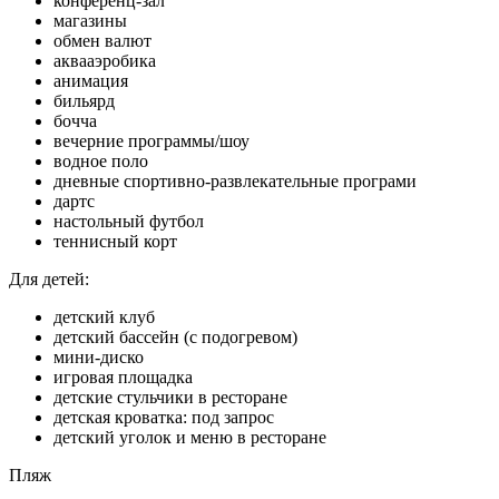
конференц-зал
магазины
обмен валют
аквааэробика
анимация
бильярд
бочча
вечерние программы/шоу
водное поло
дневные спортивно-развлекательные програми
дартс
настольный футбол
теннисный корт
Для детей:
детский клуб
детский бассейн (с подогревом)
мини-диско
игровая площадка
детские стульчики в ресторане
детская кроватка: под запрос
детский уголок и меню в ресторане
Пляж