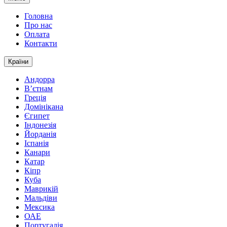
Головна
Про нас
Оплата
Контакти
Країни
Андорра
В’єтнам
Греція
Домінікана
Єгипет
Індонезія
Йорданія
Іспанія
Канари
Катар
Кіпр
Куба
Маврикій
Мальдіви
Мексика
ОАЕ
Португалія