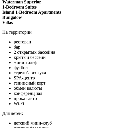
Waterman Superior
1-Bedroom Suites
Island 1-Bedroom Apartments
Bungalow
Villas
На территории
ресторан
бар
2 открытых бассейна
крытый бассейн
мини-гольф
футбол
стрельба из лука
SPA-центр
теннисный корт
обмен валюты
конференц-зал
прокат авто
Wi-Fi
Для детей:
детский мини-клуб