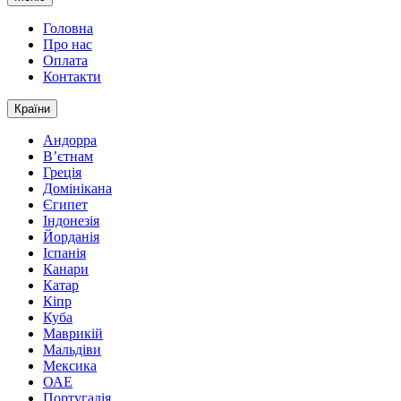
Головна
Про нас
Оплата
Контакти
Країни
Андорра
В’єтнам
Греція
Домінікана
Єгипет
Індонезія
Йорданія
Іспанія
Канари
Катар
Кіпр
Куба
Маврикій
Мальдіви
Мексика
ОАЕ
Португалія