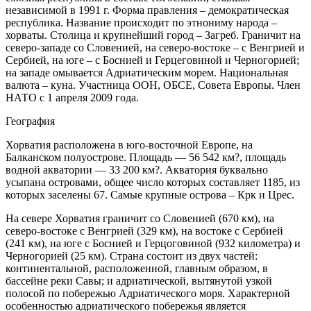
независимой в 1991 г. Форма правления – демократическая
республика. Название происходит по этнониму народа –
хорваты. Столица и крупнейший город – Загреб. Граничит на
северо-западе со Словенией, на северо-востоке – с Венгрией и
Сербией, на юге – с Боснией и Герцеговиной и Черногорией;
на западе омывается Адриатическим морем. Национальная
валюта – куна. Участница ООН, ОБСЕ, Совета Европы. Член
НАТО с 1 апреля 2009 года.
География
Хорватия расположена в юго-восточной Европе, на
Балканском полуострове. Площадь — 56 542 км?, площадь
водной акватории — 33 200 км?. Акватория буквально
усыпана островами, общее число которых составляет 1185, из
которых заселены 67. Самые крупные острова – Крк и Црес.
На севере Хорватия граничит со Словенией (670 км), на
северо-востоке с Венгрией (329 км), на востоке с Сербией
(241 км), на юге с Боснией и Герцоговиной (932 километра) и
Черногорией (25 км). Страна состоит из двух частей:
континентальной, расположенной, главным образом, в
бассейне реки Савы; и адриатической, вытянутой узкой
полосой по побережью Адриатического моря. Характерной
особенностью адриатического побережья является