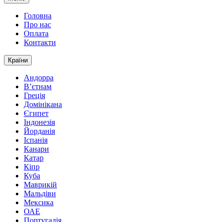
Головна
Про нас
Оплата
Контакти
Країни
Андорра
В’єтнам
Греція
Домінікана
Єгипет
Індонезія
Йорданія
Іспанія
Канари
Катар
Кіпр
Куба
Маврикій
Мальдіви
Мексика
ОАЕ
Португалія