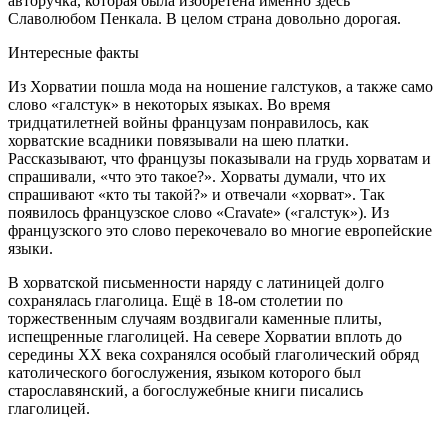
авторучка, которая была изобретена именно здесь
Славолюбом Пенкала. В целом страна довольно дорогая.
Интересные факты
Из Хорватии пошла мода на ношение галстуков, а также само
слово «галстук» в некоторых языках. Во время
тридцатилетней войны французам понравилось, как
хорватские всадники повязывали на шею платки.
Рассказывают, что французы показывали на грудь хорватам и
спрашивали, «что это такое?». Хорваты думали, что их
спрашивают «кто ты такой?» и отвечали «хорват». Так
появилось французское слово «Cravate» («галстук»). Из
французского это слово перекочевало во многие европейские
языки.
В хорватской письменности наряду с латиницей долго
сохранялась глаголица. Ещё в 18-ом столетии по
торжественным случаям воздвигали каменные плиты,
испещренные глаголицей. На севере Хорватии вплоть до
середины XX века сохранялся особый глаголический обряд
католического богослужения, языком которого был
старославянский, а богослужебные книги писались
глаголицей.