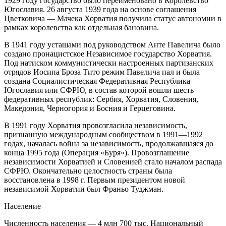
1929 году государство было переименовано в Королевство
Югославия. 26 августа 1939 года на основе соглашения
Цветковича — Мачека Хорватия получила статус автономии в
рамках королевства как отдельная бановина.
В 1941 году усташами под руководством Анте Павелича было
создано пронацистское Независимое государство Хорватия.
Под натиском коммунистически настроенных партизанских
отрядов Иосипа Броза Тито режим Павелича пал и была
создана Социалистическая Федеративная Республика
Югославия или СФРЮ, в состав которой вошли шесть
федеративных республик: Сербия, Хорватия, Словения,
Македония, Черногория и Босния и Герцеговина.
В 1991 году Хорватия провозгласила независимость,
признанную международным сообществом в 1991—1992
годах, началась война за независимость, продолжавшаяся до
конца 1995 года (Операция «Буря»). Провозглашение
независимости Хорватией и Словенией стало началом распада
СФРЮ. Окончательно целостность страны была
восстановлена в 1998 г. Первым президентом новой
независимой Хорватии был Франьо Туджман.
Население
Численность населения — 4 млн 700 тыс. Национальный