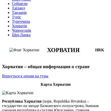
Сейшели
Таїланд
Танзанія
Туніс
Туреччина
Хорватія
Чорногорія
Шрі-Ланка
ХОРВАТИЯ
HRK
Хорватия – общая информация о стране
Вернуться к ценам на туры
Карта Хорватии
Республика Хорватия
(хорв. Republika Hrvatska) –
государство на западе Балканского полуострова, бывшая
союзная республика в составе Югославии, ставшая