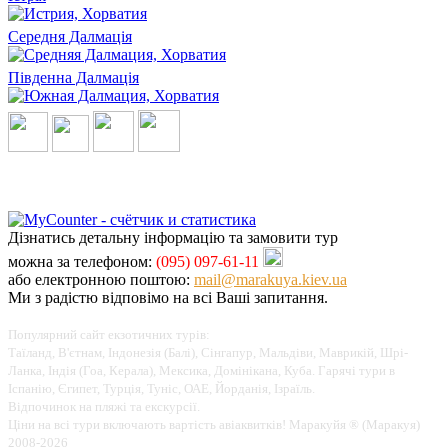
Середня Далмація
Південна Далмація
Дізнатись детальну інформацію та замовити тур
можна за телефоном:
(095) 097-61-11
або електронною поштою:
mail@marakuya.kiev.ua
Ми з радістю відповімо на всі Ваші запитання.
Популярний сайт екзотичних турів:
Таїланд, В'єтнам, Індонезія (Балі), Сінгапур, Мальдіви, Маврикій, Шрі-
Ланка, Індія (Гоа, Керала), Мексика, Домінікана, Куба. Гарячі тури в
Іспанію, Єгипет, Турція, Туніс, ОАЕ, Йорданія, Ізраїль.
Відпочинок на пляжі та екскурсії.
Ціни на всі тури включають вартість авіаквитків! Маракуйя ® (Маракуя)
2008-2026