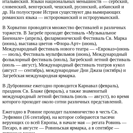
итальянский. Языки национальных меньшинств — сербский,
словенский, венгерский, чешский, русинский, албанский и
др. На полуострове Истрия существуют два вымирающих
романских языка — истророманский и истрорумынский.
В Хорватии проводятся множество фестивалей и различных
торжеств. В Загребе проходят фестиваль «Музыкальное
Биеннале» (апрель), филармонический Фестиваль Св. Марка
(июнь), выставка цветов «Флора-Арт» (июнь),
Международный фестиваль нового театра — «Евроказ»(июнь
— июль), Фестиваль мультфильмов (июнь), Международный
фольклорный фестиваль (июль), Загребский летний фестиваль
(июль — август), Международный фестиваль театров кукол
(август — сентябрь), международные Дни Джаза (октябрь) и
Загребская международная ярмарка.
В Дубровнике ежегодно проводится Карнавал (февраль),
праздник Св. Блаже (февраль), а также знаменитый
международный летний фестиваль (июль — август), во время
которого проходит около сотни различных представлений.
Ежегодно в Ровине проходит паломничество в честь Св.
Эуфимии (16 сентабря), на которое собираются тысячи
верующих со всей Европы, в начале мая — регата Ровинь —
Песаро, в августе — Ровиньская ярмарка, а в сентябре —