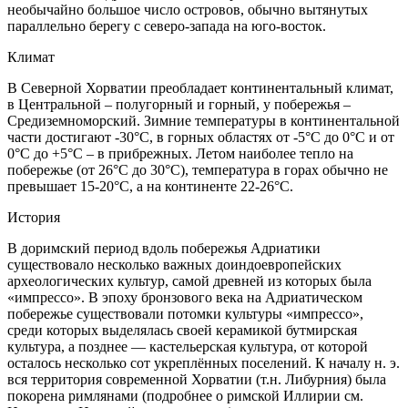
необычайно большое число островов, обычно вытянутых
параллельно берегу с северо-запада на юго-восток.
Климат
В Северной Хорватии преобладает континентальный климат,
в Центральной – полугорный и горный, у побережья –
Средиземноморский. Зимние температуры в континентальной
части достигают -30°C, в горных областях от -5°C до 0°C и от
0°C до +5°C – в прибрежных. Летом наиболее тепло на
побережье (от 26°C до 30°C), температура в горах обычно не
превышает 15-20°C, а на континенте 22-26°C.
История
В доримский период вдоль побережья Адриатики
существовало несколько важных доиндоевропейских
археологических культур, самой древней из которых была
«импрессо». В эпоху бронзового века на Адриатическом
побережье существовали потомки культуры «импрессо»,
среди которых выделялась своей керамикой бутмирская
культура, а позднее — кастельерская культура, от которой
осталось несколько сот укреплённых поселений. К началу н. э.
вся территория современной Хорватии (т.н. Либурния) была
покорена римлянами (подробнее о римской Иллирии см.