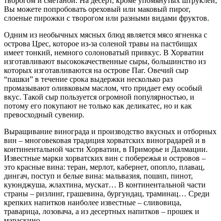
творогом и сметаной. На десерт, кроме упомянутых штруклей,
Вы можете попробовать ореховый или маковый пирог,
слоеные пирожки с творогом или разными видами фруктов.
Одним из необычных мясных блюд является мясо ягненка с
острова Црес, которое из-за соленой травы на пастбищах
имеет тонкий, немного солоноватый привкус. В Хорватии
изготавливают высококачественные сыры, большинство из
которых изготавливаются на острове Паг. Овечий сыр
“пашки” в течение срока выдержки несколько раз
промазывают оливковым маслом, что придает ему особый
вкус. Такой сыр пользуется огромной популярностью, и
потому его покупают не только как деликатес, но и как
превосходный сувенир.
Выращивание винограда и производство вкусных и отборных
вин – многовековая традиция хорватских виноградарей и в
континентальной части Хорватии, в Приморье и Далмации.
Известные марки хорватских вин с побережья и островов –
это красные вина: теран, мерлот, кабернет, опопло, плавац,
дингач, поступ и белые вина: мальвазия, пошип, пинот,
куюнджуша, жлахтина, мускат… В континентальной части
страны – ризлинг, грашевина, бургундац, траминац… Среди
крепких напитков наиболее известные – сливовица,
траварица, лозовача, а из десертных напитков – прошек и
мараскино.