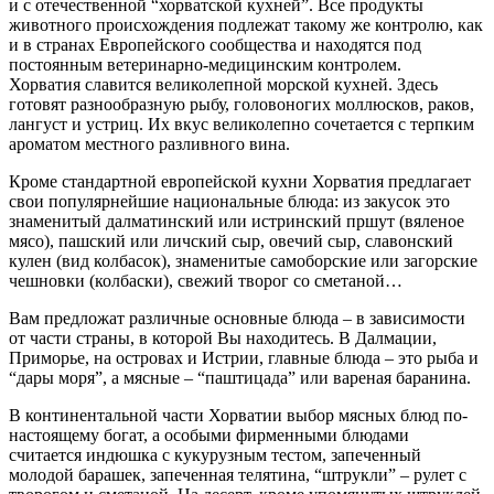
и с отечественной “хорватской кухней”. Все продукты
животного происхождения подлежат такому же контролю, как
и в странах Европейского сообщества и находятся под
постоянным ветеринарно-медицинским контролем.
Хорватия славится великолепной морской кухней. Здесь
готовят разнообразную рыбу, головоногих моллюсков, раков,
лангуст и устриц. Их вкус великолепно сочетается с терпким
ароматом местного разливного вина.
Кроме стандартной европейской кухни Хорватия предлагает
свои популярнейшие национальные блюда: из закусок это
знаменитый далматинский или истринский пршут (вяленое
мясо), пашский или личский сыр, овечий сыр, славонский
кулен (вид колбасок), знаменитые самоборские или загорские
чешновки (колбаски), свежий творог со сметаной…
Вам предложат различные основные блюда – в зависимости
от части страны, в которой Вы находитесь. В Далмации,
Приморье, на островах и Истрии, главные блюда – это рыба и
“дары моря”, а мясные – “паштицада” или вареная баранина.
В континентальной части Хорватии выбор мясных блюд по-
настоящему богат, а особыми фирменными блюдами
считается индюшка с кукурузным тестом, запеченный
молодой барашек, запеченная телятина, “штрукли” – рулет с