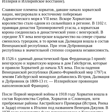
Иллирия и Иллирийское восстание).
Славянские племена хорватов, давшие начало хорватской
нации, мигрировали к восточному побережью
Адриатического моря в VII веке. Вскоре Хорватское
королевство стало одним из сильнейших в регионе. В 1102 г.
правящая династия Трпимировичей угасла, а хорватская
корона соединилась в династической унии с венгерской. В
середине XV века венгерское владычество на севере страны
сменилось турецким, в то время как Далмация вошла в состав
Венецианской республики. При этом Дубровницкая
республика в значительной степени сохраняла независимость.
В 1526 г. удачный династический брак Фердинанда I принёс
венгерскую и хорватскую короны в дом Габсбургов, которые
и правили Хорватией до начала XX века. Посла падения
Венецианской республики (Кампо-Формийский мир 1797) к
землям Габсбургской монархии добавились Истрия, Далмация
и Дубровник (в 1809-13 гг. — Иллирийские провинции
наполеоновской Франции).
После Первой мировой войны в 1918 году Хорватия вошла в
состав Королевства Сербов, Хорватов и Словенцев, хотя
прибрежные районы Австрийского Приморья (Истрия, Риека
и Задар) отошли к Италии под названием Венеция-Джулия. В