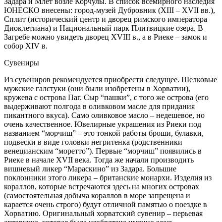
Задара и Млет возле Корчулы. В список всемирного наследия
ЮНЕСКО внесены: город-музей Дубровник (XIII – XVII вв.),
Сплит (исторический центр и дворец римского императора
Диоклетиана) и Национальный парк Плитвицкие озера. В
Загребе можно увидеть дворец XVIII в., а в Риеке – замок и
собор XIV в.
Сувениры
Из сувениров рекомендуется приобрести следущее. Шелковые
мужские галстуки (они были изобретены в Хорватии),
кружева с острова Паг. Сыр “пашки”, с того же острова (его
выдерживают полгода в оливковом масле для придания
пикантного вкуса). Само оливковое масло – недешевое, но
очень качественное. Ювелирные украшения из Риеки под
названием “морчиш” – это тонкой работы броши, булавки,
подвески в виде головки негритенка (родственники
венецианским “моретто”). Первые “морчиш” появились в
Риеке в начале XVII века. Тогда же начали производить
вишневый ликер “Мараскино” из Задара. Большие
поклонники этого ликера – британские монархи. Изделия из
кораллов, которые встречаются здесь на многих островах
(самостоятельная добыча кораллов в море запрещена и
карается очень строго) будут отличной памятью о поездке в
Хорватию. Оригинальный хорватский сувенир – перьевая