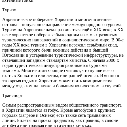
яхтенные гонки.
Туризм
Адриатическое побережье Хорватии и многочисленные
острова – популярное направление международного туризма.
Туризм на Адриатике начал развиваться ещё в XIX веке, в XX
веке хорватское побережье было одним из самых развитых
туристических направлений в социалистическом мире. В 90-е
годы XX века туризм в Хорватии пережил серьёзный спад,
причиной которого были военные действия в бывшей
Югославии и устаревание туристической инфраструктуры, не
отвечавшей западным стандартам качества. С начала 2000-х
годов туристическая индустрия развивается бурными
темпами. Многие отдыхающие считают, что лучше всего
ехать в Хорватию или летом, или ранней осенью. Именно в
это время отдых в Хорватии может стать компромиссом
между отдыхом на пляже и большим количеством экскурсий.
Транспорт
Самым распространенным видом общественного транспорта
в Хорватии является автобус. Кроме автобусов в крупных
городах (Загребе и Осиеке) есть также сеть трамвайных
линий. Билеты на проезд продаются, как правило, в салоне
автобуса или трамвая или в газетных киосках.