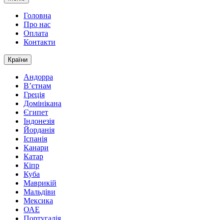
Головна
Про нас
Оплата
Контакти
Країни
Андорра
В’єтнам
Греція
Домінікана
Єгипет
Індонезія
Йорданія
Іспанія
Канари
Катар
Кіпр
Куба
Маврикій
Мальдіви
Мексика
ОАЕ
Португалія