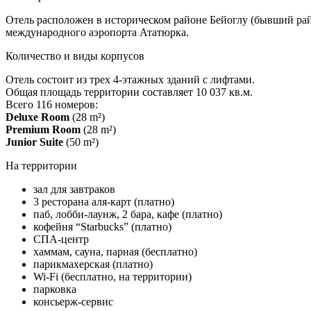
Отель расположен в историческом районе Бейоглу (бывший район
международного аэропорта Ататюрка.
Количество и виды корпусов
Отель состоит из трех 4-этажных зданий с лифтами.
Общая площадь территории составляет 10 037 кв.м.
Всего 116 номеров:
Deluxe Room
(28 m²)
Premium Room
(28 m²)
Junior Suite
(50 m²)
На территории
зал для завтраков
3 ресторана аля-карт (платно)
паб, лобби-лаунж, 2 бара, кафе (платно)
кофейня “Starbucks” (платно)
СПА-центр
хаммам, сауна, парная (бесплатно)
парикмахерская (платно)
Wi-Fi (бесплатно, на территории)
парковка
консьерж-сервис