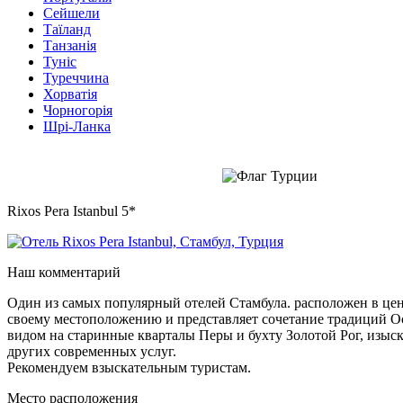
Сейшели
Таїланд
Танзанія
Туніс
Туреччина
Хорватія
Чорногорія
Шрі-Ланка
Rixos Pera Istanbul 5*
Наш комментарий
Один из самых популярный отелей Стамбула. расположен в цен
своему местоположению и представляет сочетание традиций Ос
видом на старинные кварталы Перы и бухту Золотой Рог, изы
других современных услуг.
Рекомендуем взыскательным туристам.
Место расположения