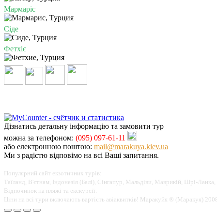
Мармаріс
Сіде
Фетхіє
Дізнатись детальну інформацію та замовити тур
можна за телефоном:
(095) 097-61-11
або електронною поштою:
mail@marakuya.kiev.ua
Ми з радістю відповімо на всі Ваші запитання.
Популярний сайт екзотичних турів:
Таїланд, В'єтнам, Індонезія (Балі), Сінгапур, Мальдіви, Маврикій, Шрі-Ланка, 
Відпочинок на пляжі та екскурсії.
Ціни на всі тури включають вартість авіаквитків! Маракуйя ® (Маракуя) 200