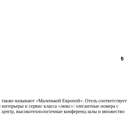
₺
й также называют «Маленькой Европой». Отель соответствует
интерьеры и сервис класса «люкс»: элегантные номера с
А центр, высокотехнологичные конференц-залы и множество