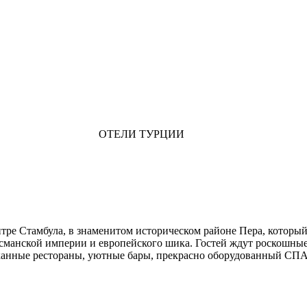
ОТЕЛИ ТУРЦИИ
тре Стамбула, в знаменитом историческом районе Пера, которы
манской империи и европейского шика. Гостей ждут роскошные 
сканные рестораны, уютные бары, прекрасно оборудованный СП