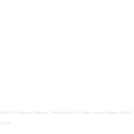
Індія (Гоа, Керала), Мексика, Домінікана, Куба. Гарячі тури в Іспанію, Єгипет, Т
8-2026